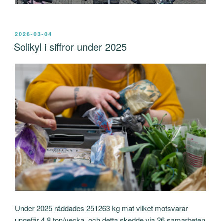
PUBLICERAT
2026-03-04
Solikyl i siffror under 2025
Under 2025 räddades 251263 kg mat vilket motsvarar
ungefär 4,8 ton/vecka, och detta skedde via 26 samarbeten