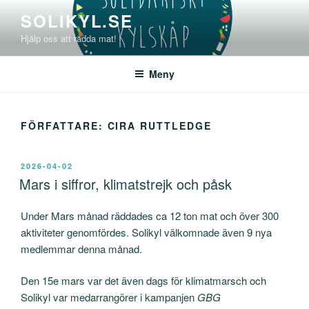
Hoppa
SOLIKYL.SE
till
Hjälp oss att rädda mat!
innehåll
Meny
FÖRFATTARE:
CIRA RUTTLEDGE
PUBLICERAT
2026-04-02
Mars i siffror, klimatstrejk och påsk
Under Mars månad räddades ca 12 ton mat och över 300
aktiviteter genomfördes. Solikyl välkomnade även 9 nya
medlemmar denna månad.
Den 15e mars var det även dags för klimatmarsch och
Solikyl var medarrangörer i kampanjen
GBG