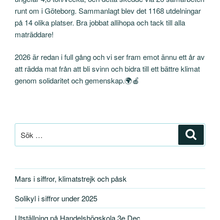
runt om i Göteborg. Sammanlagt blev det 1168 utdelningar
på 14 olika platser. Bra jobbat allihopa och tack till alla
maträddare!
2026 är redan i full gång och vi ser fram emot ännu ett år av
att rädda mat från att bli svinn och bidra till ett bättre klimat
genom solidaritet och gemenskap.🌍🍎
Sök
Sök
efter:
Mars i siffror, klimatstrejk och påsk
Solikyl i siffror under 2025
Utställning på Handelshögskola 3e Dec