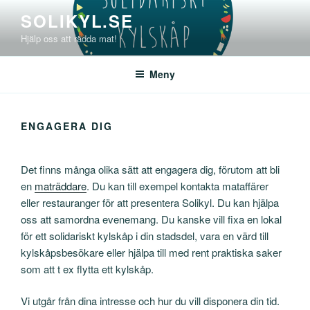
Hoppa
SOLIKYL.SE
till
Hjälp oss att rädda mat!
innehåll
Meny
ENGAGERA DIG
Det finns många olika sätt att engagera dig, förutom att bli
en
maträddare
. Du kan till exempel kontakta mataffärer
eller restauranger för att presentera Solikyl. Du kan hjälpa
oss att samordna evenemang. Du kanske vill fixa en lokal
för ett solidariskt kylskåp i din stadsdel, vara en värd till
kylskåpsbesökare eller hjälpa till med rent praktiska saker
som att t ex flytta ett kylskåp.
Vi utgår från dina intresse och hur du vill disponera din tid.