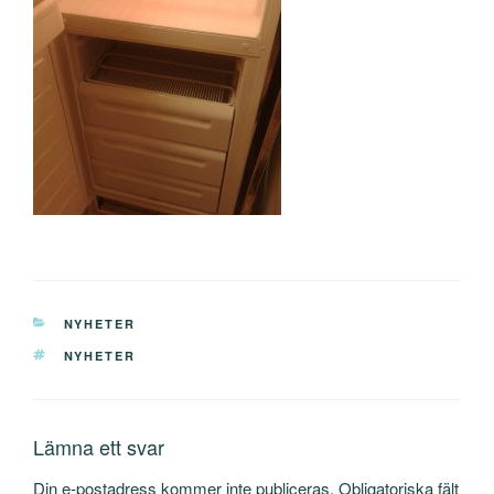
KATEGORIER
NYHETER
TAGGAR
NYHETER
Lämna ett svar
Din e-postadress kommer inte publiceras.
Obligatoriska fält