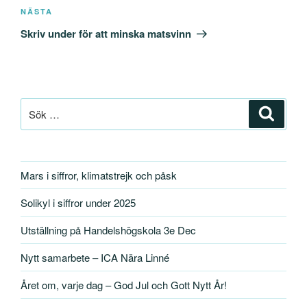
Nästa
NÄSTA
inlägg
Skriv under för att minska matsvinn
Sök
Sök
efter:
Mars i siffror, klimatstrejk och påsk
Solikyl i siffror under 2025
Utställning på Handelshögskola 3e Dec
Nytt samarbete – ICA Nära Linné
Året om, varje dag – God Jul och Gott Nytt År!