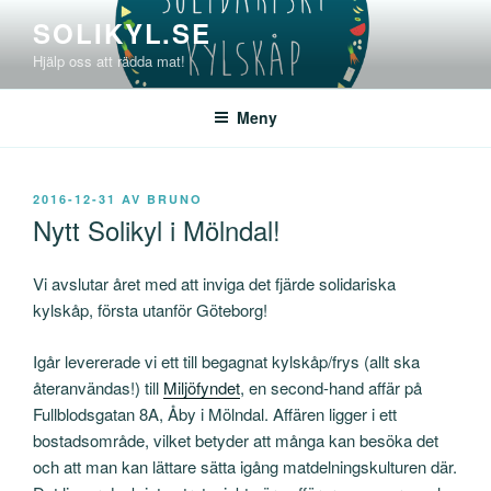
Hoppa
SOLIKYL.SE
till
Hjälp oss att rädda mat!
innehåll
Meny
PUBLICERAT
2016-12-31
AV
BRUNO
Nytt Solikyl i Mölndal!
Vi avslutar året med att inviga det fjärde solidariska
kylskåp, första utanför Göteborg!
Igår levererade vi ett till begagnat kylskåp/frys (allt ska
återanvändas!) till
Miljöfyndet
, en second-hand affär på
Fullblodsgatan 8A, Åby i Mölndal. Affären ligger i ett
bostadsområde, vilket betyder att många kan besöka det
och att man kan lättare sätta igång matdelningskulturen där.